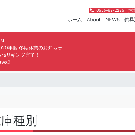
0555-63-2235 
ホーム
About
NEWS
釣具
est
020年度 冬期休業のお知らせ
yraリギング完了！
ews2
在庫種別