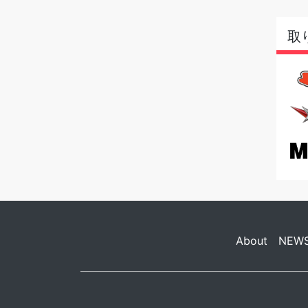
取
About
NEW